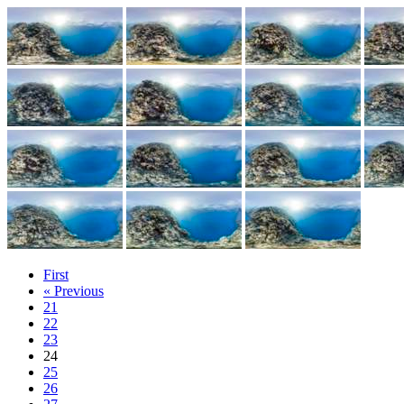
First
« Previous
21
22
23
24
25
26