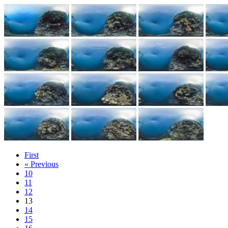
First
« Previous
10
11
12
13
14
15