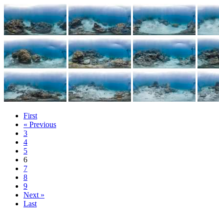
First
« Previous
3
4
5
6
7
8
9
Next »
Last